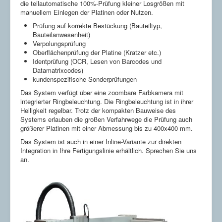
Anwesenheitskontrolle
die teilautomatische 100%-Prüfung kleiner Losgrößen mit
Klarschriftlesen
manuellem Einlegen der Platinen oder Nutzen.
Lesen von Codes
Prüfung auf korrekte Bestückung (Bauteiltyp,
Gussinspektion
Bauteilanwesenheit)
Roboterführung
Verpolungsprüfung
Encoderscheibenzentrierung
Oberflächenprüfung der Platine (Kratzer etc.)
Branchen
Identprüfung (OCR, Lesen von Barcodes und
Automotive
Datamatrixcodes)
Biotechnik
kundenspezifische Sonderprüfungen
Elektronik
Lebensmittel
Das System verfügt über eine zoombare Farbkamera mit
Maschinenbau
integrierter Ringbeleuchtung. Die Ringbeleuchtung ist in ihrer
Verpackung
Helligkeit regelbar. Trotz der kompakten Bauweise des
Systems erlauben die großen Verfahrwege die Prüfung auch
Aktuelle Seite:
Startseite
Produkte
größerer Platinen mit einer Abmessung bis zu 400x400 mm.
Platineninspektionssystem ABIS
Das System ist auch in einer Inline-Variante zur direkten
Integration in Ihre Fertigungslinie erhältlich. Sprechen Sie uns
an.