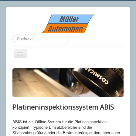
Suchen
...
Navigation
an/aus
Home
Unternehmen
Über uns
Impressum
News
Datenschutz-Erklärung
Produkte
Allgemeine Bildverarbeitung
Platineninspektionssystem ABIS
Robot Vision
Kamerapositioniersystem PS-300
Platineninspektionssystem ABIS
ABIS ist als Offline-System für die Platineninspektion
Anwendungen
konzipiert. Typische Einsatzbereiche sind die
Optische Vermessung
Stichprobenprüfung oder die Erstmusterinspektion, aber auch