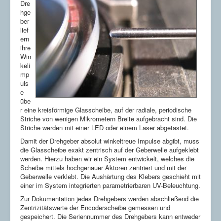
Anwesenheitskontrolle
Dre
Klarschriftlesen
hge
Lesen von Codes
ber
Gussinspektion
lief
Roboterführung
ern
Encoderscheibenzentrierung
ihre
Branchen
Win
Automotive
keli
Biotechnik
mp
Elektronik
uls
Lebensmittel
e
Maschinenbau
übe
Verpackung
r eine kreisförmige Glasscheibe, auf der radiale, periodische
Striche von wenigen Mikrometern Breite aufgebracht sind. Die
Aktuelle Seite:
Startseite
Anwendungen
Striche werden mit einer LED oder einem Laser abgetastet.
Encoderscheibenzentrierung
Damit der Drehgeber absolut winkeltreue Impulse abgibt, muss
die Glasscheibe exakt zentrisch auf der Geberwelle aufgeklebt
werden. Hierzu haben wir ein System entwickelt, welches die
Scheibe mittels hochgenauer Aktoren zentriert und mit der
Geberwelle verklebt. Die Aushärtung des Klebers geschieht mit
einer im System integrierten parametrierbaren UV-Beleuchtung.
Zur Dokumentation jedes Drehgebers werden abschließend die
Zentrizitätswerte der Encoderscheibe gemessen und
gespeichert. Die Seriennummer des Drehgebers kann entweder