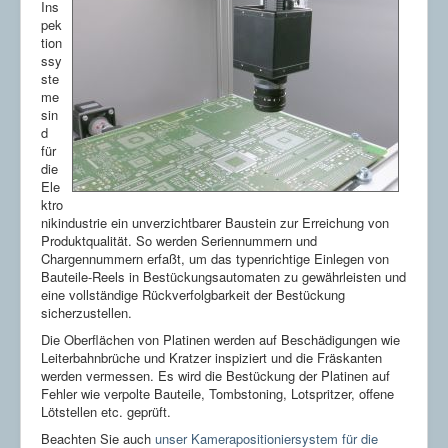
Anwesenheitskontrolle
Ins
Klarschriftlesen
pek
Lesen von Codes
tion
Gussinspektion
ssy
Roboterführung
ste
Encoderscheibenzentrierung
me
Branchen
sin
Automotive
d
Biotechnik
für
Elektronik
die
Lebensmittel
Ele
Maschinenbau
ktro
Verpackung
nikindustrie ein unverzichtbarer Baustein zur Erreichung von
Produktqualität. So werden Seriennummern und
Aktuelle Seite:
Startseite
Branchen
Elektronik
Chargennummern erfaßt, um das typenrichtige Einlegen von
Bauteile-Reels in Bestückungsautomaten zu gewährleisten und
eine vollständige Rückverfolgbarkeit der Bestückung
sicherzustellen.
Die Oberflächen von Platinen werden auf Beschädigungen wie
Leiterbahnbrüche und Kratzer inspiziert und die Fräskanten
werden vermessen. Es wird die Bestückung der Platinen auf
Fehler wie verpolte Bauteile, Tombstoning, Lotspritzer, offene
Lötstellen etc. geprüft.
Beachten Sie auch
unser Kamerapositioniersystem für die