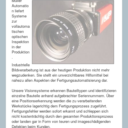
Müller
Anwesenheitskontrolle
Automatio
Klarschriftlesen
n liefert
Lesen von Codes
Systeme
Gussinspektion
zur
Roboterführung
vollautoma
Encoderscheibenzentrierung
tischen
Branchen
optischen
Automotive
Inspektion
Biotechnik
in der
Elektronik
Produktion
Lebensmittel
.
Maschinenbau
Verpackung
Industrielle
Bildverarbeitung ist aus der heutigen Produktion nicht mehr
Aktuelle Seite:
Startseite
wegzudenken. Sie stellt ein unverzichtbares Hilfsmittel bei
nahezu allen Aspekten der Fertigungsautomatisierung dar.
Unsere Visionsysteme erkennen Bauteiltypen und identifizieren
einzelne Bauteile anhand aufgebrachter Seriennummern. Über
eine Positionserkennung werden die zu verarbeitenden
Werkstücke lagerichtig dem Fertigungsprozess zugeführt.
Fertigungsfehler werden sofort erkannt und schleppen sich
nicht kostenträchtig durch den gesamten Produktionsprozess
oder landen gar in Form von teuren und imageschädigenden
Defekten beim Kunden.